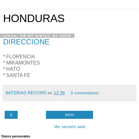
HONDURAS
lunes, 29 de marzo de 2010
DIRECCIONE
* FLORENCIA
* MIRAMONTES
* HATO
* SANTA FE
BATERIAS RECORD
en
12:38
3 comentarios:
‹
Inicio
Ver versión web
Datos personales